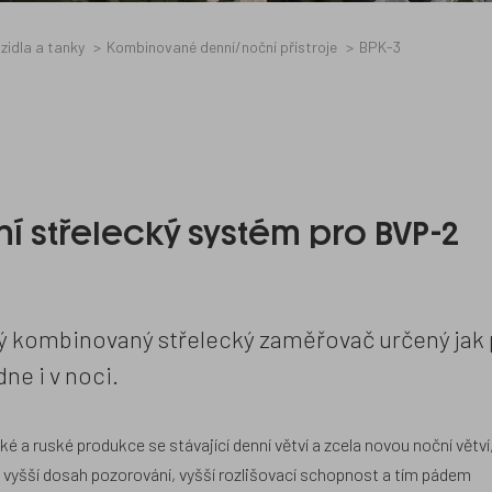
zidla a tanky
Kombinované denní/noční přístroje
BPK-3
 střelecký systém pro BVP-2
ký kombinovaný střelecký zaměřovač určený jak
dne i v noci.
é a ruské produkce se stávající denní větví a zcela novou noční větví
 vyšší dosah pozorování, vyšší rozlišovací schopnost a tím pádem