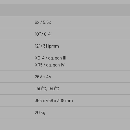
6x / 5,5x
10° / 6°4’
12” / 31 lpmm
XD-4 / eq. gen III
XR5 / eq. gen IV
26V ± 4V
-40°C, -50°C
355 x 458 x 308 mm
20 kg