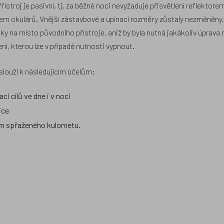
stroj je pasivní, tj. za běžné noci nevyžaduje přisvětlení reflektore
řevem okulárů. Vnější zástavbové a upínací rozměry zůstaly nezměněny
y na místo původního přístroje, aniž by byla nutná jakákoliv úprava 
ní, kterou lze v případě nutnosti vypnout.
slouží k následujícím účelům:
ci cílů ve dne i v noci
ice
ním spřaženého kulometu.