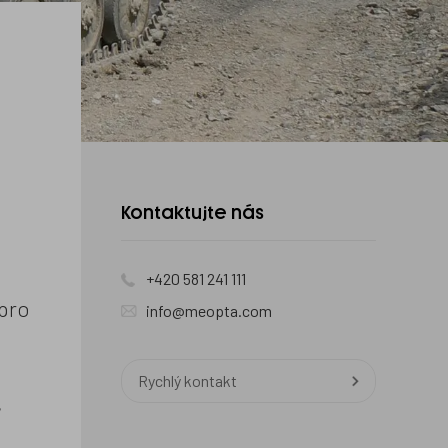
Kontaktujte
Kontaktujte nás
nás
+420 581 241 111
 pro
info@meopta.com
Rychlý kontakt
,