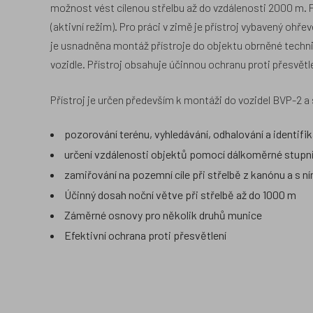
možnost vést cílenou střelbu až do vzdálenosti 2000 m. Pří
(aktivní režim). Pro práci v zimě je přístroj vybavený oh
je usnadněna montáž přístroje do objektu obrněné technik
vozidle. Přístroj obsahuje účinnou ochranu proti přesvětle
Přístroj je určen především k montáži do vozidel BVP-2 a 
pozorování terénu, vyhledávání, odhalování a identifika
určení vzdálenosti objektů pomocí dálkoměrné stupn
zamiřování na pozemní cíle při střelbě z kanónu a s 
Účinný dosah noční větve při střelbě až do 1000 m
Záměrné osnovy pro několik druhů munice
Efektivní ochrana proti přesvětlení