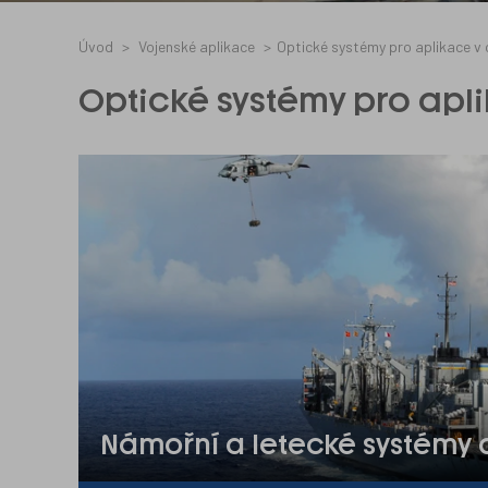
Úvod
Vojenské aplikace
Optické systémy pro aplikace v 
Optické systémy pro apl
Námořní a letecké systémy