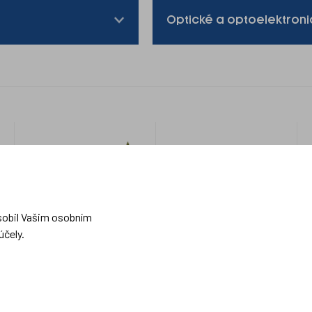
Optické a optoelektron
Vojenské
Více
aplikace
o nás
Systémy vojáka
O Meoptě
sobil Vašim osobním
Optické systémy pro
Kariéra v Meoptě
obrněná vozidla a tanky
účely.
Nastavení soukromí
Optické systémy pro další
vojenské aplikace
Ochrana oznamovatelů