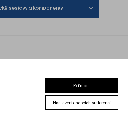
ické sestavy a komponenty
Spojte se s námi
Přijmout
2026 © Meopta s.r.o.
Nastavení osobních preferencí
Všechna práva vyhrazena | webDesign
Studio 9
Cookies a ochrana osobních údajů