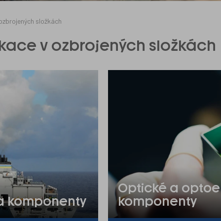
ozbrojených složkách
ikace v ozbrojených složkách
Optické a optoe
 a komponenty
komponenty