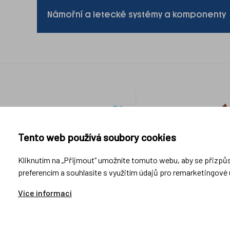
Námořní a letecké systémy a komponenty
Odkazy
Průmyslové
Sportovní
do
aplikace
optika
patičky
Tento web používá soubory cookies
Výzkum a vývoj
Kliknutím na „Přijmout“ umožníte tomuto webu, aby se přizpů
Výroba
preferencím a souhlasíte s využitím údajů pro remarketingové 
Montáž
Testování a měření
Více informací
All-in-one Service