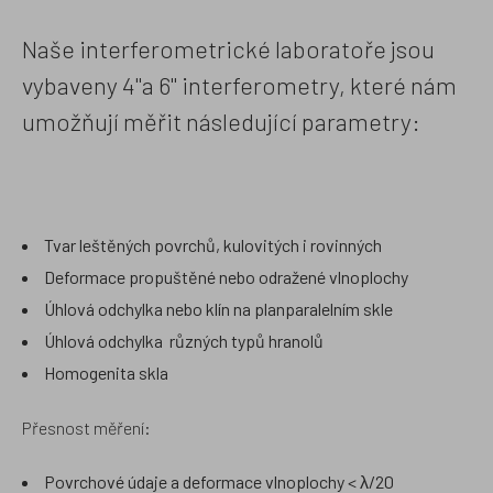
Naše interferometrické laboratoře jsou
vybaveny 4"a 6" interferometry, které nám
umožňují měřit následující parametry:
Tvar leštěných povrchů, kulovitých i rovinných
Deformace propuštěné nebo odražené vlnoplochy
Úhlová odchylka nebo klín na planparalelním skle
Úhlová odchylka různých typů hranolů
Homogenita skla
Přesnost měření:
Povrchové údaje a deformace vlnoplochy < λ/20