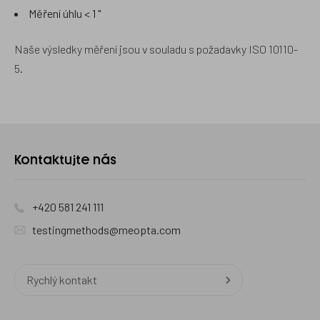
Měření úhlu < 1 "
Naše výsledky měření jsou v souladu s požadavky ISO 10110-
5.
Kontaktujte
Kontaktujte nás
nás
+420 581 241 111
testingmethods@meopta.com
Rychlý kontakt