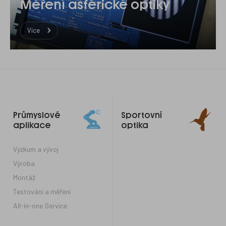
Měření asférické optiky
Více
Odkazy
Průmyslové
Sportovní
do
aplikace
optika
patičky
Výzkum a vývoj
Výroba
Montáž
Testování a měření
All-in-one Service