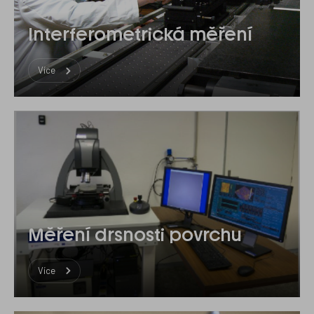
Interferometrická měření
Více
Měření drsnosti povrchu
Více