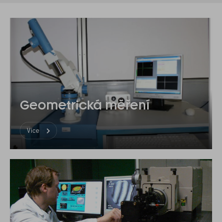
Metrologie
optických
komponent
Geometrická měření
Více