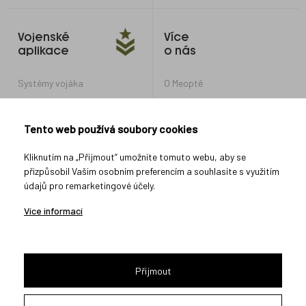
Vojenské
Více
aplikace
o nás
Systémy vojáka
O Meoptě
Optické systémy pro obrněná
Kariéra v Meoptě
vozidla a tanky
Nastavení soukromí
Tento web používá soubory cookies
Optické systémy pro další
vojenské aplikace
Ochrana oznamovatelů
Kliknutím na „Přijmout“ umožníte tomuto webu, aby se
přizpůsobil Vašim osobním preferencím a souhlasíte s využitím
údajů pro remarketingové účely.
Spojte se s námi
Více informací
Přijmout
2026 © Meopta s.r.o.