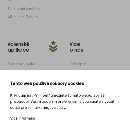
Montáž
Testování a měření
All-in-one Service
Vojenské
Více
aplikace
o nás
Systémy vojáka
O Meoptě
Optické systémy pro obrněná
Kariéra v Meoptě
vozidla a tanky
Nastavení soukromí
Tento web používá soubory cookies
Optické systémy pro další
vojenské aplikace
Ochrana oznamovatelů
Kliknutím na „Přijmout“ umožníte tomuto webu, aby se
přizpůsobil Vašim osobním preferencím a souhlasíte s využitím
údajů pro remarketingové účely.
Spojte se s námi
Více informací