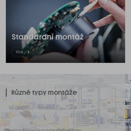
Standardní montáž
Více
Kontinuální
monitoring
Různé typy montáže
Meopta disponuje mnoha různými typy