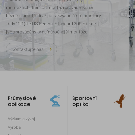
montážních dílen, od montáží prováděných v
běžném prostředí až po takzvané čisté prostory
třídy 100 (dle US Federal Standard 209 E), kde
jsou prováděny ty nejnáročnější montáže.
Kontaktujte nás
Odkazy
Průmyslové
Sportovní
do
aplikace
optika
patičky
Výzkum a vývoj
Výroba