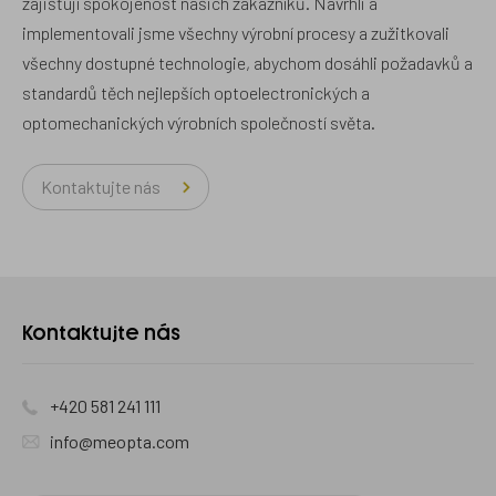
zajišťují spokojenost našich zákazníků. Navrhli a
implementovali jsme všechny výrobní procesy a zužitkovali
všechny dostupné technologie, abychom dosáhli požadavků a
standardů těch nejlepších optoelectronických a
optomechanických výrobních společností světa.
Kontaktujte nás
Kontaktujte nás
+420 581 241 111
info@meopta.com