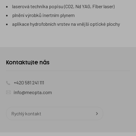
laserová technika popisu (CO2, Nd YAG, Fiber laser)
plnění výrobků inertním plynem
aplikace hydrofobních vrstev na vnější optické plochy
Kontaktujte
Kontaktujte nás
nás
+420 581 241 111
info@meopta.com
Rychlý kontakt