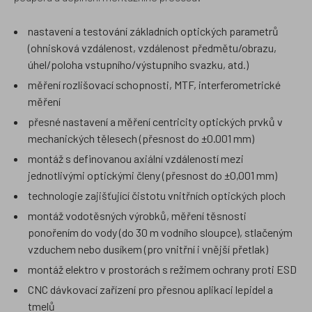
nastavení a testování základních optických parametrů
(ohnisková vzdálenost, vzdálenost předmětu/obrazu,
úhel/poloha vstupního/výstupního svazku, atd.)
měření rozlišovací schopnosti, MTF, interferometrické
měření
přesné nastavení a měření centricity optických prvků v
mechanických tělesech (přesnost do ±0.001 mm)
montáž s definovanou axiální vzdáleností mezi
jednotlivými optickými členy (přesnost do ±0,001 mm)
technologie zajišťující čistotu vnitřních optických ploch
montáž vodotěsných výrobků, měření těsnosti
ponořením do vody (do 30 m vodního sloupce), stlačeným
vzduchem nebo dusíkem (pro vnitřní i vnější přetlak)
montáž elektro v prostorách s režimem ochrany proti ESD
CNC dávkovací zařízení pro přesnou aplikaci lepidel a
tmelů