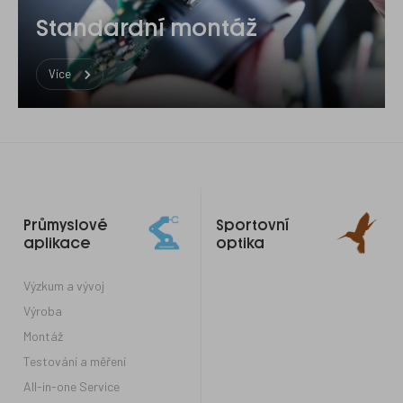
Standardní montáž
Více
Odkazy
Průmyslové
Sportovní
do
aplikace
optika
patičky
Výzkum a vývoj
Výroba
Montáž
Testování a měření
All-in-one Service