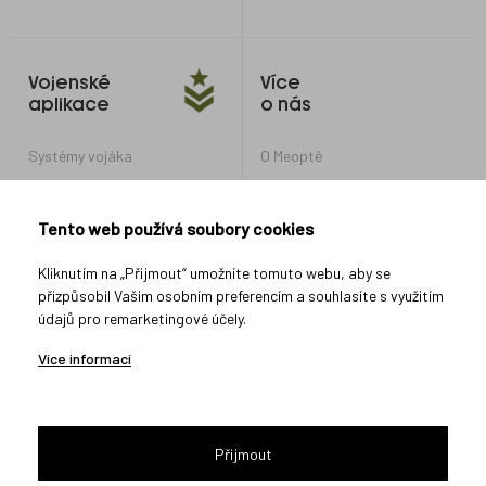
Vojenské
Více
aplikace
o nás
Systémy vojáka
O Meoptě
Optické systémy pro obrněná
Kariéra v Meoptě
vozidla a tanky
Nastavení soukromí
Tento web používá soubory cookies
Optické systémy pro další
vojenské aplikace
Ochrana oznamovatelů
Kliknutím na „Přijmout“ umožníte tomuto webu, aby se
přizpůsobil Vašim osobním preferencím a souhlasíte s využitím
údajů pro remarketingové účely.
Spojte se s námi
Více informací
Přijmout