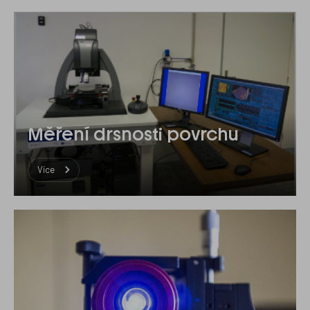
Měření drsnosti povrchu
Více