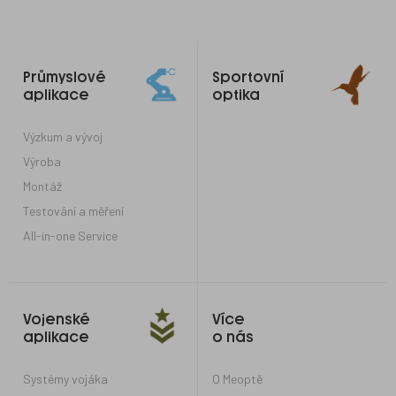
Odkazy
Průmyslové
Sportovní
do
aplikace
optika
patičky
Výzkum a vývoj
Výroba
Montáž
Testování a měření
All-in-one Service
Vojenské
Více
aplikace
o nás
Systémy vojáka
O Meoptě