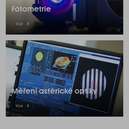
Fotometrie
Více
Měření asférické optiky
Více