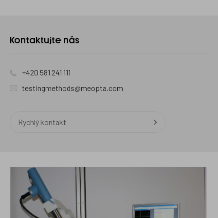
Kontaktujte
Kontaktujte nás
nás
+420 581 241 111
testingmethods@meopta.com
Rychlý kontakt
Metrologie
optických
komponent