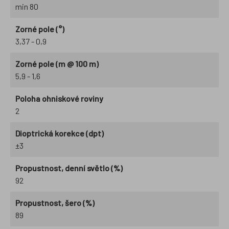
min 80
Zorné pole (°)
3,37 - 0,9
Zorné pole (m @ 100 m)
5,9 - 1,6
Poloha ohniskové roviny
2
Dioptrická korekce (dpt)
±3
Propustnost, denní světlo (%)
92
Propustnost, šero (%)
89