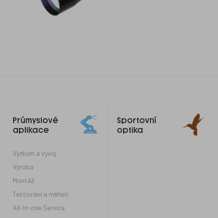
Odkazy
Průmyslové
Sportovní
do
aplikace
optika
patičky
Výzkum a vývoj
Výroba
Montáž
Testování a měření
All-in-one Service