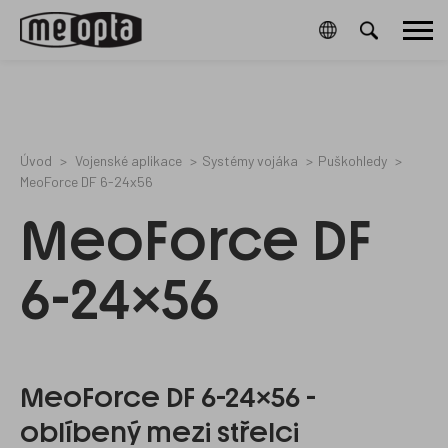
Meopta-
1073043
0
/cz/cookies-
21861006B
Hlavní
CookieGdpr-
a-
Policy-
ochrana-
menu
s
osobnich-
udaju/
Úvod
Vojenské aplikace
Systémy vojáka
Puškohledy
MeoForce DF 6-24x56
MeoForce DF
6-24x56
MeoForce DF 6-24x56 -
oblíbený mezi střelci