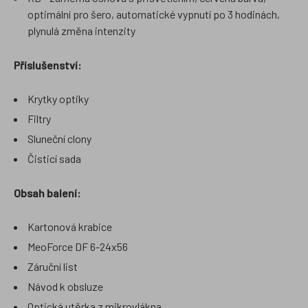
optimální pro šero, automatické vypnutí po 3 hodinách,
plynulá změna intenzity
Příslušenství:
Krytky optiky
Filtry
Sluneční clony
Čisticí sada
Obsah balení:
Kartonová krabice
MeoForce DF 6-24x56
Záruční list
Návod k obsluze
Optická utěrka z mikrovlákna