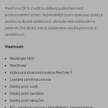
MeoForce DF 6-24x56 je oblíbený puškohled mezi
profesionálními střelci. Nejvhodnější je pro opakovací pušky k
zacílení na dlouhé vzdálenosti, ale bude také oceňován na
jakékoliv jiné zbrani, kde je vyžadována vysoká přesnost a
spolehlivost.
Vlastnosti:
MeoBright 5501
MeoShield
Výšková a stranová korekce MeoTrak II
Leptaná záměrná osnova
Odolný proti vodě
Odolný proti zamlžení
Odolný proti nárazům
RD - záměrná osnova s přisvětlením, červená barva,