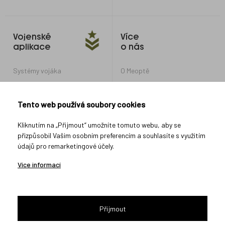
Vojenské
Více
aplikace
o nás
Systémy vojáka
O Meoptě
Optické systémy pro obrněná
Kariéra v Meoptě
vozidla a tanky
Nastavení soukromí
Tento web používá soubory cookies
Optické systémy pro další
vojenské aplikace
Ochrana oznamovatelů
Kliknutím na „Přijmout“ umožníte tomuto webu, aby se
přizpůsobil Vašim osobním preferencím a souhlasíte s využitím
údajů pro remarketingové účely.
Spojte se s námi
Více informací
Přijmout