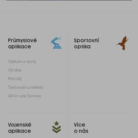
Odkazy
Průmyslové
Sportovní
do
aplikace
optika
patičky
Výzkum a vývoj
Výroba
Montáž
Testování a měření
All-in-one Service
Vojenské
Více
aplikace
o nás