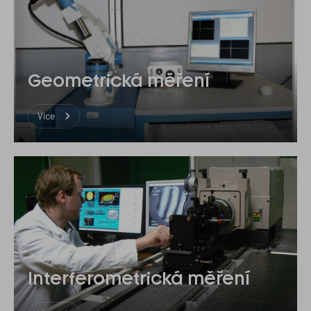
komponent
Geometrická měření
Více
Interferometrická měření