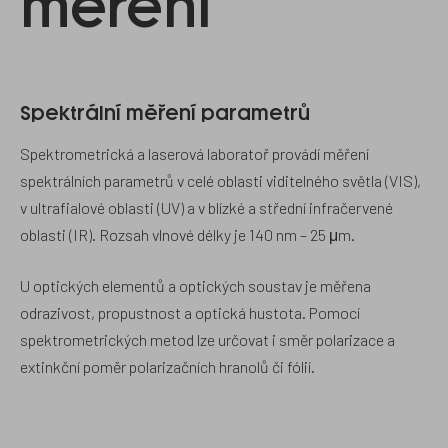
měření
Spektrální měření parametrů
Spektrometrická a laserová laboratoř provádí měření
spektrálních parametrů v celé oblasti viditelného světla (VIS),
v ultrafialové oblasti (UV) a v blízké a střední infračervené
oblasti (IR). Rozsah vlnové délky je 140 nm – 25 μm.
U optických elementů a optických soustav je měřena
odrazivost, propustnost a optická hustota. Pomocí
spektrometrických metod lze určovat i směr polarizace a
extinkční poměr polarizačních hranolů či fólií.