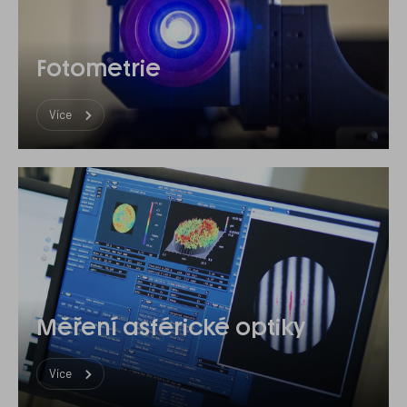
Fotometrie
Více
Měření asférické optiky
Více