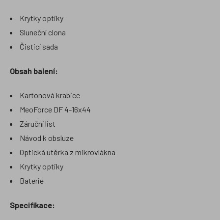
Krytky optiky
Sluneční clona
Čisticí sada
Obsah balení:
Kartonová krabice
MeoForce DF 4-16x44
Záruční list
Návod k obsluze
Optická utěrka z mikrovlákna
Krytky optiky
Baterie
Specifikace: