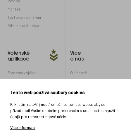
Výroba
Montáž
Testování a měření
All-in-one Service
Vojenské
Více
aplikace
o nás
Systémy vojáka
O Meoptě
Optické systémy pro obrněná
Kariéra v Meoptě
vozidla a tanky
Nastavení soukromí
Tento web používá soubory cookies
Optické systémy pro další
vojenské aplikace
Ochrana oznamovatelů
Kliknutím na „Přijmout“ umožníte tomuto webu, aby se
přizpůsobil Vašim osobním preferencím a souhlasíte s využitím
údajů pro remarketingové účely.
Spojte se s námi
Více informací