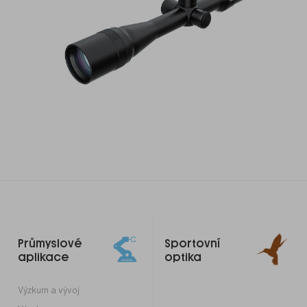
Odkazy
Průmyslové
Sportovní
do
aplikace
optika
patičky
Výzkum a vývoj