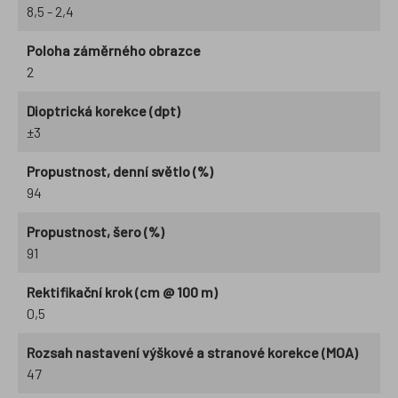
8,5 - 2,4
Poloha záměrného obrazce
2
Dioptrická korekce (dpt)
±3
Propustnost, denní světlo (%)
94
Propustnost, šero (%)
91
Rektifikační krok (cm @ 100 m)
0,5
Rozsah nastavení výškové a stranové korekce (MOA)
47