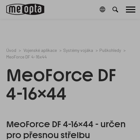
Meopta-
2183043
0
/cz/cookies-
31061006B
Hlavní
CookieGdpr-
a-
Policy-
ochrana-
menu
s
osobnich-
udaju/
Úvod
Vojenské aplikace
Systémy vojáka
Puškohledy
MeoForce DF 4-16x44
MeoForce DF
4-16x44
MeoForce DF 4-16x44 - určen
pro přesnou střelbu