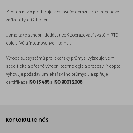
Meopta navíc produkuje zesilovače obrazu pro rentgenové
zařízení typu C-Bogen.
Jsme také schopni dodávat celý zobrazovací systém RTG
objektivů a integrovaných kamer.
Výroba subsystémů pro lékařský průmysl vyžaduje velmi
specifické a přesné výrobní technologie a procesy. Meopta
vyhovuje požadavlům lékařského průmyslu a splňuje
certifikace
ISO 13 485
a
ISO 9001 2008
.
Kontaktujte
Kontaktujte nás
nás