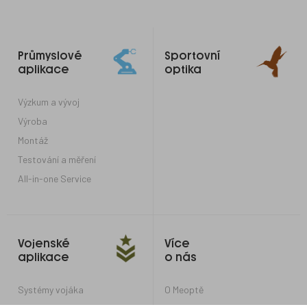
Odkazy
Průmyslové
Sportovní
do
aplikace
optika
patičky
Výzkum a vývoj
Výroba
Montáž
Testování a měření
All-in-one Service
Vojenské
Více
aplikace
o nás
Systémy vojáka
O Meoptě