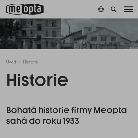
Meopta-
4423043
0
/cz/cookies-
54261006B
Hlavní
CookieGdpr-
a-
Policy-
ochrana-
menu
s
osobnich-
udaju/
Úvod
Historie
Historie
Bohatá historie firmy Meopta
sahá do roku 1933