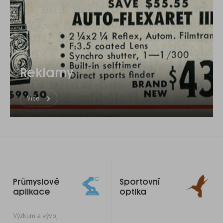
Reklamy
Více
Odkazy
Průmyslové
Sportovní
do
aplikace
optika
patičky
Výzkum a vývoj