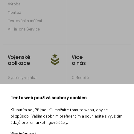
Výroba
Montáž
Testování a měření
All-in-one Service
Vojenské
Více
aplikace
o nás
Systémy vojáka
O Meoptě
Optické systémy pro obrněná
Kariéra v Meoptě
vozidla a tanky
Nastavení soukromí
Tento web používá soubory cookies
Optické systémy pro další
vojenské aplikace
Ochrana oznamovatelů
Kliknutím na „Přijmout“ umožníte tomuto webu, aby se
přizpůsobil Vašim osobním preferencím a souhlasíte s využitím
údajů pro remarketingové účely.
Spojte se s námi
Více informací