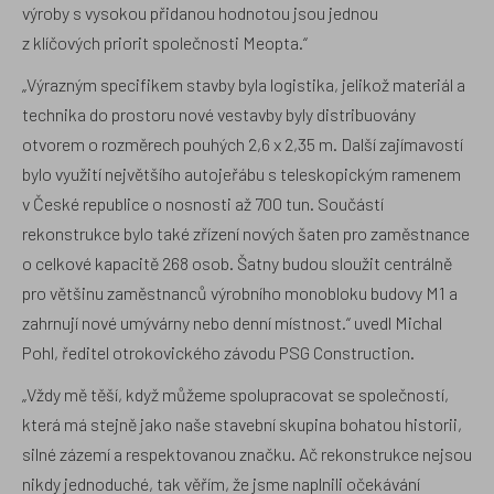
výroby s vysokou přidanou hodnotou jsou jednou
z klíčových priorit společnosti Meopta.“
„Výrazným specifikem stavby byla logistika, jelikož materiál a
technika do prostoru nové vestavby byly distribuovány
otvorem o rozměrech pouhých 2,6 x 2,35 m. Další zajímavostí
bylo využití největšího autojeřábu s teleskopickým ramenem
v České republice o nosnosti až 700 tun. Součástí
rekonstrukce bylo také zřízení nových šaten pro zaměstnance
o celkové kapacitě 268 osob. Šatny budou sloužit centrálně
pro většinu zaměstnanců výrobního monobloku budovy M1 a
zahrnují nové umývárny nebo denní místnost.“ uvedl Michal
Pohl, ředitel otrokovického závodu PSG Construction.
„Vždy mě těší, když můžeme spolupracovat se společností,
která má stejně jako naše stavební skupina bohatou historii,
silné zázemí a respektovanou značku. Ač rekonstrukce nejsou
nikdy jednoduché, tak věřím, že jsme naplnili očekávání