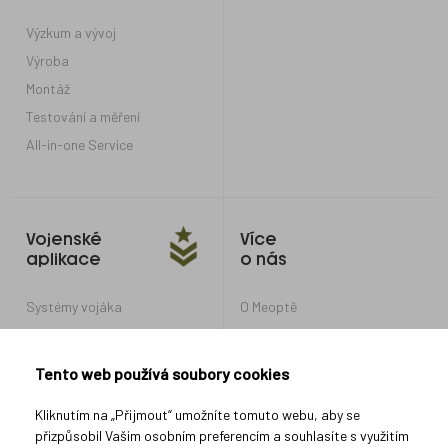
patičky
Výzkum a vývoj
Výroba
Montáž
Testování a měření
All-in-one Service
Vojenské
Více
aplikace
o nás
Systémy vojáka
O Meoptě
Optické systémy pro obrněná
Kariéra v Meoptě
vozidla a tanky
Nastavení soukromí
Tento web používá soubory cookies
Optické systémy pro další
vojenské aplikace
Ochrana oznamovatelů
Kliknutím na „Přijmout“ umožníte tomuto webu, aby se
přizpůsobil Vašim osobním preferencím a souhlasíte s využitím