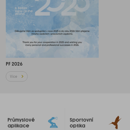
PF 2026
Více
Odkazy
Průmyslové
Sportovní
do
aplikace
optika