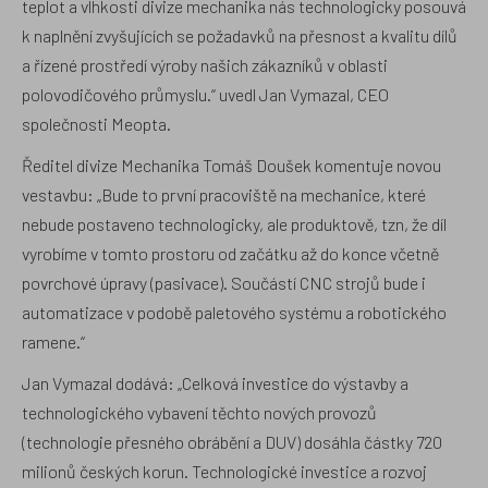
teplot a vlhkosti divize mechanika nás technologicky posouvá
k naplnění zvyšujících se požadavků na přesnost a kvalitu dílů
a řízené prostředí výroby našich zákazníků v oblasti
polovodičového průmyslu.“ uvedl Jan Vymazal, CEO
společnosti Meopta.
Ředitel divize Mechanika Tomáš Doušek komentuje novou
vestavbu: „Bude to první pracoviště na mechanice, které
nebude postaveno technologicky, ale produktově, tzn, že díl
vyrobíme v tomto prostoru od začátku až do konce včetně
povrchové úpravy (pasivace). Součástí CNC strojů bude i
automatizace v podobě paletového systému a robotického
ramene.“
Jan Vymazal dodává: „Celková investice do výstavby a
technologického vybavení těchto nových provozů
(technologie přesného obrábění a DUV) dosáhla částky 720
milionů českých korun. Technologické investice a rozvoj