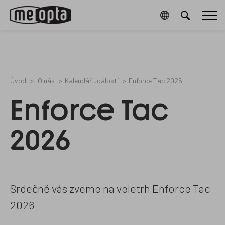
Meopta-
7643043
0
/cz/cookies-
76461006B
Hlavní
CookieGdpr-
a-
Policy-
ochrana-
menu
s
osobnich-
udaju/
Úvod
O nás
Kalendář událostí
Enforce Tac 2026
Enforce Tac
2026
Srdečně vás zveme na veletrh Enforce Tac
2026