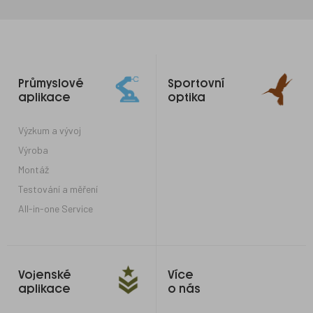
Odkazy
Průmyslové
Sportovní
do
aplikace
optika
patičky
Výzkum a vývoj
Výroba
Montáž
Testování a měření
All-in-one Service
Vojenské
Více
aplikace
o nás