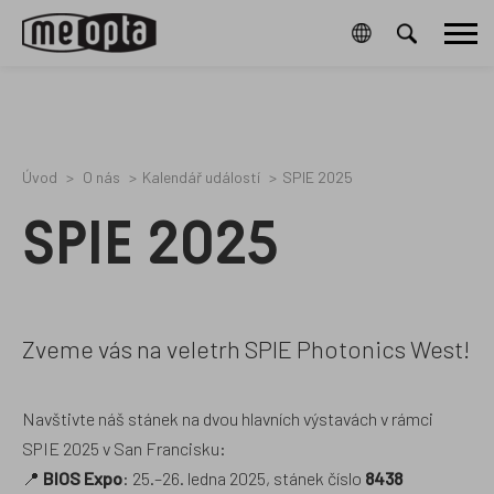
Meopta-
7643043
0
/cz/cookies-
76461006B
Hlavní
CookieGdpr-
a-
Policy-
ochrana-
menu
s
osobnich-
udaju/
Úvod
O nás
Kalendář událostí
SPIE 2025
SPIE 2025
Zveme vás na veletrh SPIE Photonics West!
Navštivte náš stánek na dvou hlavních výstavách v rámci
SPIE 2025 v San Francisku:
📍
BIOS Expo
: 25.–26. ledna 2025, stánek číslo
8438