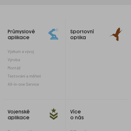
Odkazy
Průmyslové
Sportovní
do
aplikace
optika
patičky
Výzkum a vývoj
Výroba
Montáž
Testování a měření
All-in-one Service
Vojenské
Více
aplikace
o nás