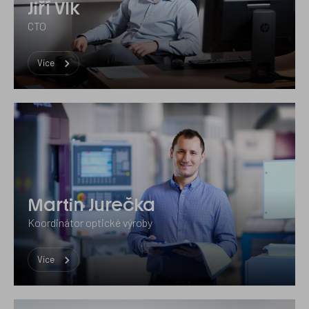
Jiří Vlk
CTO
Více
Martin Jurečka
Koordinátor optické výroby
Více