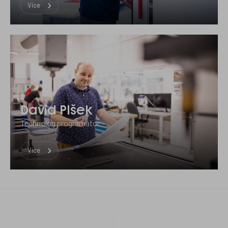
Více
David Plšek
Technolog programátor
Více
Odkazy