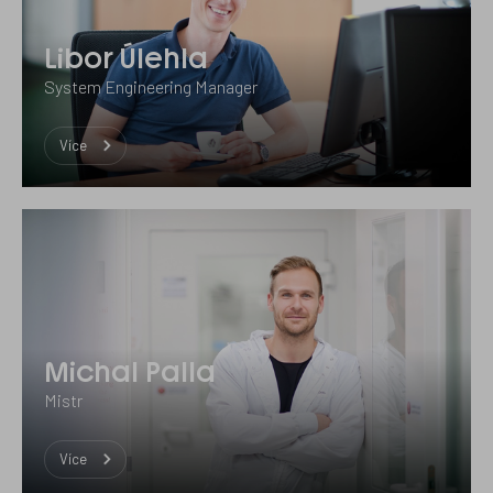
Libor Úlehla
System Engineering Manager
Více
Michal Palla
Mistr
Více