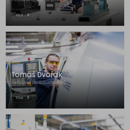
Více
Tomáš Dvořák
Seřizovač obráběcích strojů
Více