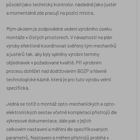
působil jako technický kontrolor, následně jako justér
a momentálně zde pracuji na pozici mistra.
Mým úkolem je zodpovědné vedení výrobního úseku
montáže v čistých prostorech. V návaznosti na plán
výroby efektivně koordinovat svěřený tým mechaniků
a justérů tak, aby byly splněny výrobní termíny
objednávek v požadované kvalitě. Při výrobním
procesu dohlížet nad dodržováním BOZP a hlavně
technologické kázně, která je pro tuto výrobu velmi
specifická.
Jedná se totiž o montáž opto-mechanických a opto-
elektronických sestav včetně kompletací přístrojů dle
výkresové dokumentace, dále pak v jejich
celkovém nastavení a měření dle specifikovaných
parametrů. Nastavení a měření přístrojů probíhá v