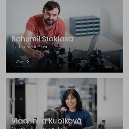
Bohumil Stoklasa
Systémový inženýr
Více
Vladimíra Kubíková
Mechanik optických přístrojů