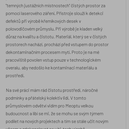
"temných justážních místnostech" čistých prostor za
pomocí laserového záření. Přístroje slouží k detekci
defektů při výrobě křemíkových desek v
polovodičovém průmyslu. Při výrobě je kladen velký
důraz na kvalitu a čistotu
.
Materiál, který se v čistých
prostorech nachází, prochází před vstupem do prostor
dekontaminačním procesem mytí. Proto je na mé
pracoviště povolen vstup pouze v technologickém
overalu, aby nedošlo ke kontaminaci materiálu a
prostředí.
Na své práci mám rád čistotu prostředí, náročné
podmínky a přátelský kolektiv lidí. V tomto
průmyslovém odvětví vidím pro Meoptu velkou
budoucnost a líbí se mi, že se mohu se svým týmem
podílet na nových projektech a tím se stále učit novým
věcem a zdokonalovat se v hi-tech výrobě.