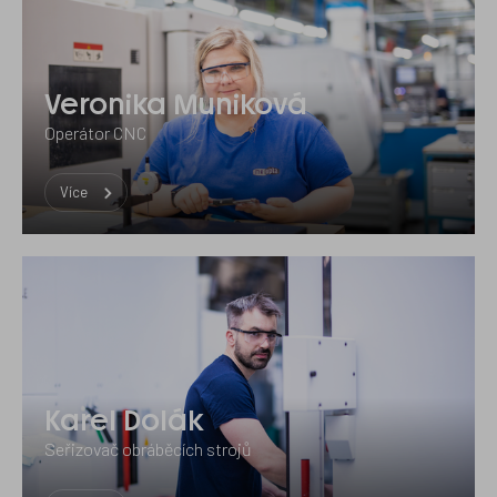
Veronika Muniková
Operátor CNC
Více
Karel Dolák
Seřizovač obráběcích strojů