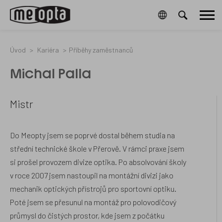
<script
Meopta-
5423043
0
/cz/cookies-
64261006B
Hlavní
type="text/javascript">if
CookieGdpr-
a-
(!Array.isArray(window.qbOptions))
Policy-
ochrana-
menu
{window.qbOptions
s
osobnich-
=
udaju/
[]}window.qbOptions.push({"baseUrl":"https://botsrv2.com","u
Úvod
Kariéra
Příběhy zaměstnanců
</script>
<script
type="text/javascript"
Michal Palla
src="https://static.botsrv2.com/website/js/widget2.74fc2966.min
crossorigin="anonymous"
defer
data-
Mistr
no-
minify="1">
</script>
Do Meopty jsem se poprvé dostal během studia na
střední technické škole v Přerově. V rámci praxe jsem
si prošel provozem divize optika. Po absolvování školy
v roce 2007 jsem nastoupil na montážní divizi jako
mechanik optických přístrojů pro sportovní optiku.
Poté jsem se přesunul na montáž pro polovodičový
průmysl do čistých prostor, kde jsem z počátku